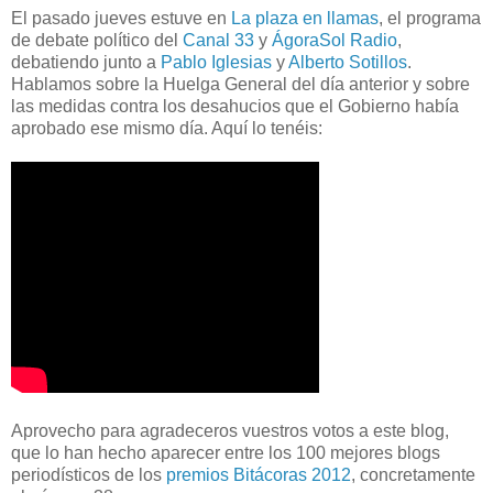
El pasado jueves estuve en
La plaza en llamas
, el programa
de debate político del
Canal 33
y
ÁgoraSol Radio
,
debatiendo junto a
Pablo Iglesias
y
Alberto Sotillos
.
Hablamos sobre la Huelga General del día anterior y sobre
las medidas contra los desahucios que el Gobierno había
aprobado ese mismo día. Aquí lo tenéis:
Aprovecho para agradeceros vuestros votos a este blog,
que lo han hecho aparecer entre los 100 mejores blogs
periodísticos de los
premios Bitácoras 2012
, concretamente