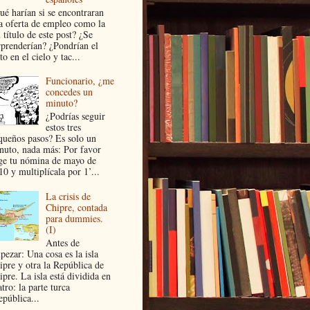
ué harían si se encontraran
a oferta de empleo como la
 título de este post? ¿Se
rprenderían? ¿Pondrían el
to en el cielo y tac...
Funcionario, ¿me
concedes un
minuto?
¿Podrías seguir
estos tres
queños pasos? Es solo un
nuto, nada más: Por favor
ge tu nómina de mayo de
10 y multiplícala por 1’...
La crisis de
Chipre, contada
para dummies.
(I)
Antes de
pezar: Una cosa es la isla
ipre y otra la República de
pre. La isla está dividida en
tro: la parte turca
epública...