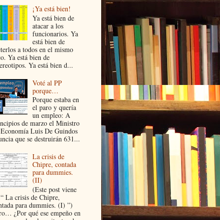
¡Ya está bien!
Ya está bien de
atacar a los
funcionarios. Ya
está bien de
terlos a todos en el mismo
co. Ya está bien de
ereotipos. Ya está bien d...
Voté al PP
porque…
Porque estaba en
el paro y quería
un empleo: A
incipios de marzo el Ministro
 Economía Luis De Guindos
uncia que se destruirán 631...
La crisis de
Chipre, contada
para dummies.
(II)
(Este post viene
 “ La crisis de Chipre,
ntada para dummies. (I) ”)
ro… ¿Por qué ese empeño en