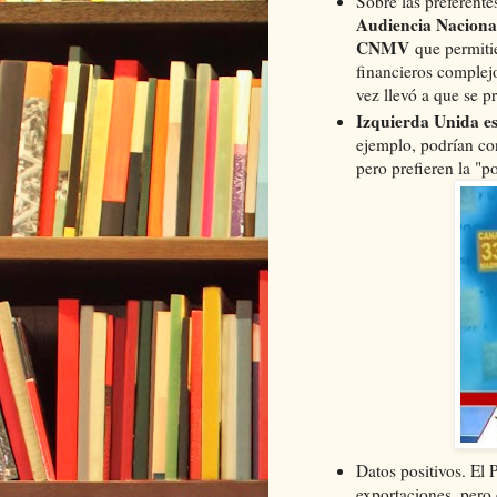
Sobre las preferent
Audiencia Naciona
CNMV
que permitie
financieros complejo
vez llevó a que se p
Izquierda Unida es
ejemplo, podrían con
pero prefieren la "po
Datos positivos. El
exportaciones, pero 