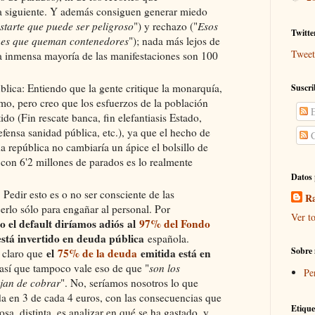
ía siguiente. Y además consiguen generar miedo
starte que puede ser peligroso
") y rechazo ("
Esos
Twitte
ones que queman contenedores
"); nada más lejos de
Tweet
la inmensa mayoría de las manifestaciones son 100
lica: Entiendo que la gente critique la monarquía,
Suscri
mo, pero creo que los esfuerzos de la población
E
ido (Fin rescate banca, fin elefantiasis Estado,
fensa sanidad pública, etc.), ya que el hecho de
C
 república no cambiaría un ápice el bolsillo de
con 6'2 millones de parados es lo realmente
Datos 
Pedir esto es o no ser consciente de las
Ra
rlo sólo para engañar al personal. Por
Ver to
 el default diríamos adiós a
l
97% del Fondo
está invertido en deuda pública
española.
Sobre 
el
75% de la deuda
emitida está en
 claro que
 así que tampoco vale eso de que "
son los
Pe
jan de cobrar
". No, seríamos nosotros lo que
da en 3 de cada 4 euros, con las consecuencias que
Etique
osa, distinta, es analizar en qué se ha gastado, y