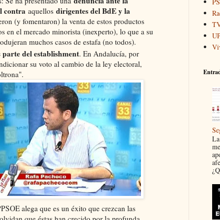
denuncia ante la
es: Se ha presentado una
P
l contra
dirigentes del BdE y la
aquellos
Ra
ron (y fomentaron) la venta de estos productos
T
s en el mercado minorista (inexperto), lo que a su
U
rodujeran muchos casos de estafa (no todos).
Vi
 parte del establishment
. En Andalucía, por
dicionar su voto al cambio de la ley electoral,
Entrad
ltrona".
Se
La 
me
ap
af
¿Q
 PPSOE alega que es un éxito que crezcan las
olvidan que éstas han crecido por la profunda