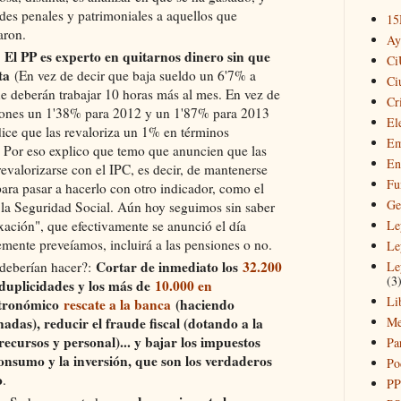
des penales y patrimoniales a aquellos que
1
aron.
Ay
El PP es experto en quitarnos dinero sin que
:
Ci
ta
(En vez de decir que baja sueldo un 6'7% a
Ci
ue deberán trabajar 10 horas más al mes. En vez de
Cr
iones un 1'38% para 2012 y un 1'87% para 2013
El
dice que las revaloriza un 1% en términos
Em
. Por eso explico que temo que anuncien que las
En
evalorizarse con el IPC, es decir, de mantenerse
Fu
para pasar a hacerlo con otro indicador, como el
Ge
e la Seguridad Social. Aún hoy seguimos sin saber
exación", que efectivamente se anunció el día
Le
emente preveíamos, incluirá a las pensiones o no.
Le
Cortar de inmediato los
32.200
 deberían hacer?:
Le
(3
duplicidades y los más de
10.000 en
Li
astronómico
rescate a la banca
(haciendo
adas), reducir el fraude fiscal (dotando a la
Me
ecursos y personal)... y bajar los impuestos
Pa
onsumo y la inversión, que son los verdaderos
Po
o
.
PP