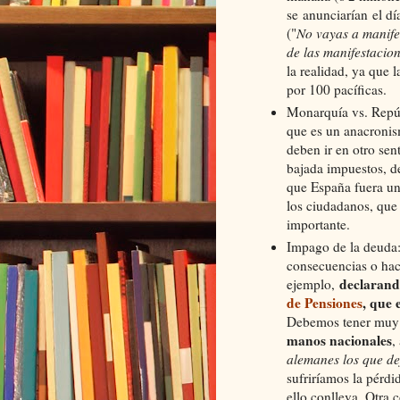
se anunciarían el d
("
No vayas a manife
de las manifestaci
la realidad, ya que 
por 100 pacíficas.
Monarquía vs. Repúb
que es un anacronis
deben ir en otro sent
bajada impuestos, de
que España fuera una
los ciudadanos, que 
importante.
Impago de la deuda: 
consecuencias o hace
declarando
ejemplo,
de Pensiones
, que 
Debemos tener muy
manos nacionales
,
alemanes los que de
sufriríamos la pérdi
ello conlleva. Otra c