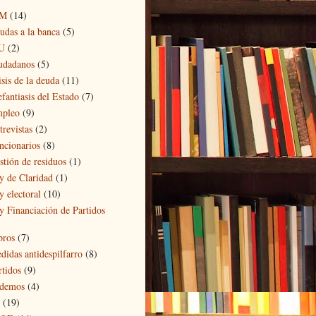
5M
(14)
udas a la banca
(5)
U
(2)
udadanos
(5)
isis de la deuda
(11)
efantiasis del Estado
(7)
pleo
(9)
trevistas
(2)
ncionarios
(8)
stión de residuos
(1)
y de Claridad
(1)
y electoral
(10)
y Financiación de Partidos
)
bros
(7)
didas antidespilfarro
(8)
rtidos
(9)
demos
(4)
(19)