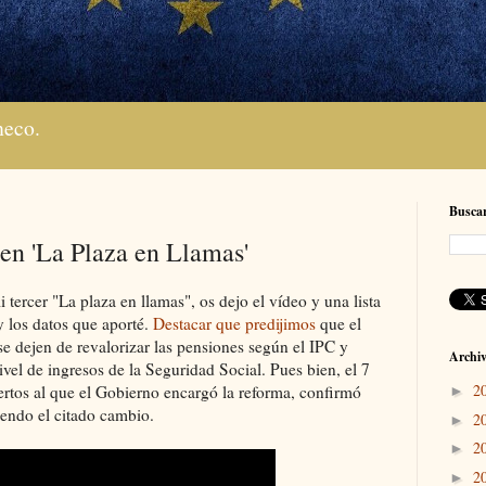
heco.
Buscar
 en 'La Plaza en Llamas'
i tercer "La plaza en llamas", os dejo el vídeo y una lista
y los datos que aporté.
Destacar que predijimos
que el
e dejen de revalorizar las pensiones según el IPC y
Archiv
ivel de ingresos de la Seguridad Social. Pues bien, el 7
2
ertos al que el Gobierno encargó la reforma, confirmó
►
diendo el citado cambio.
2
►
2
►
2
►