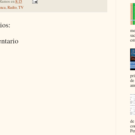
 Ramos
en
8:15
anca
,
Radio
,
TV
ios:
me
sa
ntario
est
pr
de
an
de
co
Pe