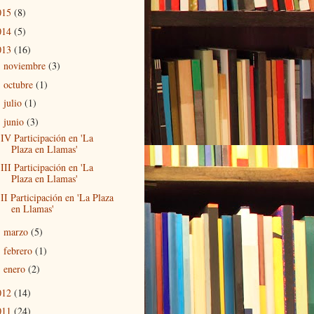
015
(8)
014
(5)
013
(16)
noviembre
(3)
►
octubre
(1)
►
julio
(1)
►
junio
(3)
▼
IV Participación en 'La
Plaza en Llamas'
III Participación en 'La
Plaza en Llamas'
II Participación en 'La Plaza
en Llamas'
marzo
(5)
►
febrero
(1)
►
enero
(2)
►
012
(14)
011
(24)