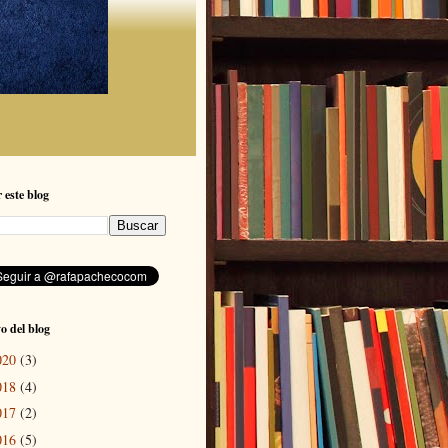
 este blog
o del blog
020
(3)
018
(4)
017
(2)
016
(5)