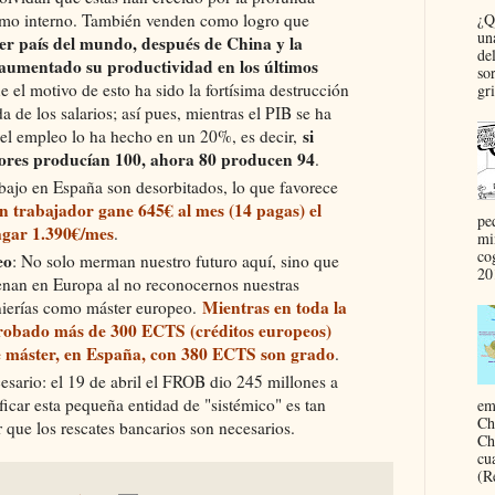
¿Q
umo interno. También venden como logro que
un
cer país del mundo, después de China y la
del
aumentado su productividad en los últimos
so
e el motivo de esto ha sido la fortísima destrucción
gri
a de los salarios; así pues, mientras el PIB se ha
si
el empleo lo ha hecho en un 20%, es decir,
dores producían 100, ahora 80 producen 94
.
bajo en España son desorbitados, lo que favorece
n trabajador gane 645€ al mes (14 pagas) el
pe
gar 1.390€/mes
.
mi
co
eo
: No solo merman nuestro futuro aquí, sino que
20
enan en Europa al no reconocernos nuestras
Mientras en toda la
enierías como máster europeo.
robado más de 300 ECTS (créditos europeos)
de máster, en España, con 380 ECTS son grado
.
esario: el 19 de abril el FROB dio 245 millones a
icar esta pequeña entidad de "sistémico" es tan
em
Ch
 que los rescates bancarios son necesarios.
Chi
cua
(R