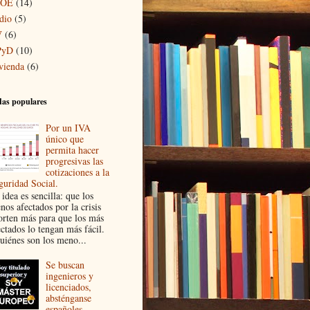
SOE
(14)
dio
(5)
V
(6)
PyD
(10)
vienda
(6)
as populares
Por un IVA
único que
permita hacer
progresivas las
cotizaciones a la
guridad Social.
idea es sencilla: que los
nos afectados por la crisis
orten más para que los más
ectados lo tengan más fácil.
uiénes son los meno...
Se buscan
ingenieros y
licenciados,
absténganse
españoles