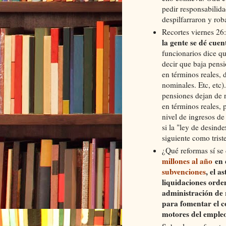
pedir responsabilida
despilfarraron y rob
Recortes viernes 26
la gente se dé cuen
funcionarios dice q
decir que baja pens
en términos reales, 
nominales. Etc, etc)
pensiones dejan de r
en términos reales, 
nivel de ingresos d
si la "ley de desind
siguiente como trist
¿Qué reformas sí se
millones al año
en 
subvenciones
, el 
liquidaciones orden
administración de r
para fomentar el c
motores del emple