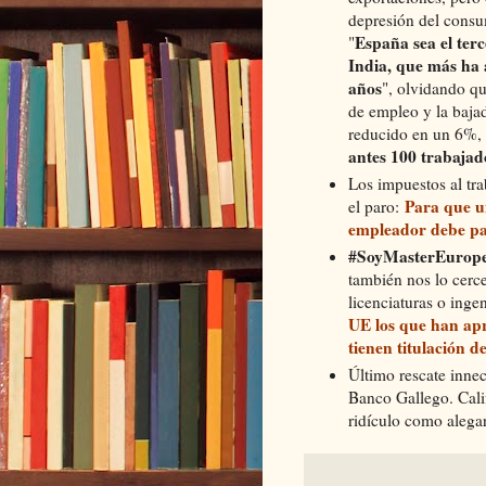
depresión del cons
España sea el ter
"
India, que más ha 
años
", olvidando qu
de empleo y la bajad
reducido en un 6%, 
antes 100 trabaja
Los impuestos al tra
Para que u
el paro:
empleador debe pa
#SoyMasterEurop
también nos lo cerc
licenciaturas o ing
UE los que han ap
tienen titulación 
Último rescate innec
Banco Gallego. Calif
ridículo como alegar