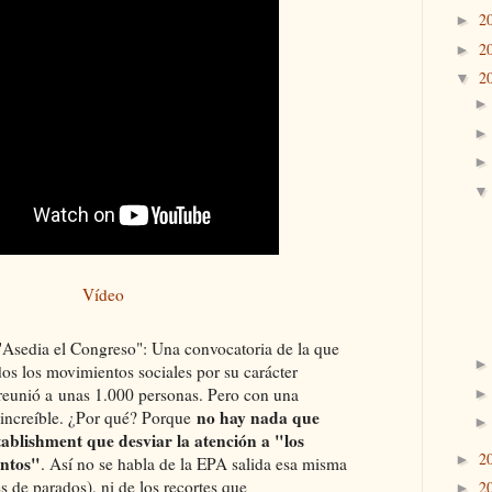
2
►
2
►
2
▼
Vídeo
Asedia el Congreso": Una convocatoria de la que
os los movimientos sociales por su carácter
 reunió a unas 1.000 personas. Pero con una
no hay nada que
 increíble. ¿Por qué? Porque
tablishment que desviar la atención a "los
2
►
entos"
. Así no se habla de la EPA salida esa misma
 de parados), ni de los recortes que
2
►