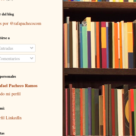
r del blog
s por @rafapachecocom
birse a
ntradas
omentarios
personales
fael Pacheco Ramos
do mi perfil
mi:
rfil LinkedIn
tas